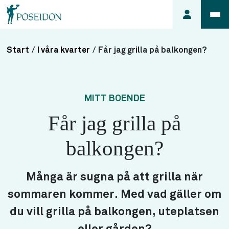
Start
/
I våra kvarter
/
Får jag grilla på balkongen?
Anmäl ett
fel i
lägenheten
MITT BOENDE
Frågor
Får jag grilla på
om
min
balkongen?
hyra
Så här
söker du
Många är sugna på att grilla när
lägenhet
sommaren kommer. Med vad gäller om
du vill grilla på balkongen, uteplatsen