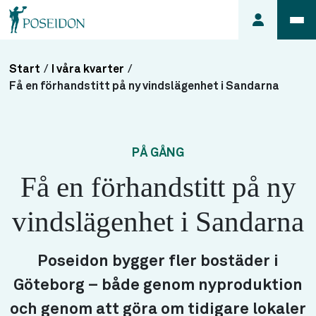
Start
/
I våra kvarter
/
Anmäl ett
Få en förhandstitt på ny vindslägenhet i Sandarna
fel i
lägenheten
Frågor
PÅ GÅNG
om
Få en förhandstitt på ny
min
hyra
vindslägenhet i Sandarna
Så här
söker du
lägenhet
Poseidon bygger fler bostäder i
Göteborg – både genom nyproduktion
och genom att göra om tidigare lokaler