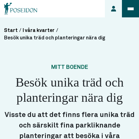
Start
/
I våra kvarter
/
Anmäl ett
Besök unika träd och planteringar nära dig
fel i
lägenheten
Frågor
MITT BOENDE
om
Besök unika träd och
min
hyra
planteringar nära dig
Så här
söker du
lägenhet
Visste du att det finns flera unika träd
och särskilt fina parkliknande
planteringar att besöka i våra