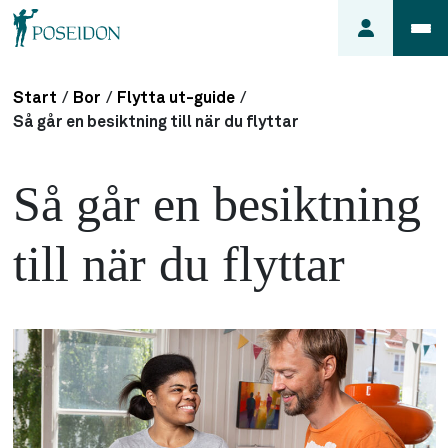
Start
/
Bor
/
Flytta ut-guide
/
Anmäl ett
Så går en besiktning till när du flyttar
fel i
lägenheten
Så går en besiktning
Frågor
om
till när du flyttar
min
hyra
Så här
söker du
lägenhet