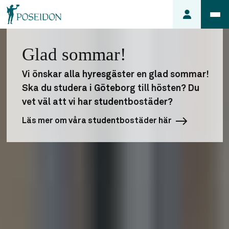
Glad sommar!
Anmäl ett
fel i
Vi önskar alla hyresgäster en glad sommar!
lägenheten
Ska du studera i Göteborg till hösten? Du
vet väl att vi har studentbostäder?
Frågor
om
Läs mer om våra studentbostäder här
min
hyra
Så här
söker du
lägenhet