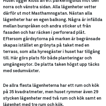
Huset ligger kloss an ett parkeringshus mot den
norra och vänstra sidan. Alla lägenheter vetter
därför ut mot Masthamnsgatan. Nästan alla
lägenheter har en egen balkong. Några är infällda
mellan burspråken och andra sticker ut från
fasaden och har räcken i perforerad plåt.
Eftersom gårdsytorna på marken är begränsade
skapas istället en grönyta på taket med en
terrass, som alla hyresgäster i huset har tillgång
till. Här görs plats för både planteringar och
umgängesytor. De platta taken högst upp täcks
med sedumväxter.
De allra flesta lägenheterna har ett rum och kök
på 35 kvadratmeter, men huset rymmer även 29
stycken lägenheter med två rum och kök samt en
lägenhet med tre rum och kök.