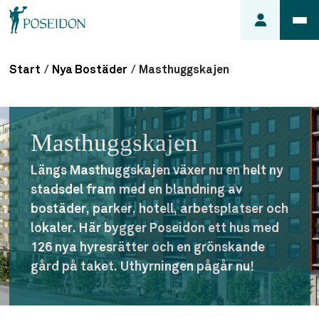
Start
/
Nya Bostäder
/
Masthuggskajen
Anmäl ett
fel i
lägenheten
Masthuggskajen
Frågor
om
Längs Masthuggskajen växer nu en helt ny
min
stadsdel fram med en blandning av
hyra
bostäder, parker, hotell, arbetsplatser och
Så här
lokaler. Här bygger Poseidon ett hus med
söker du
126 nya hyresrätter och en grönskande
lägenhet
gård på taket. Uthyrningen pågår nu!