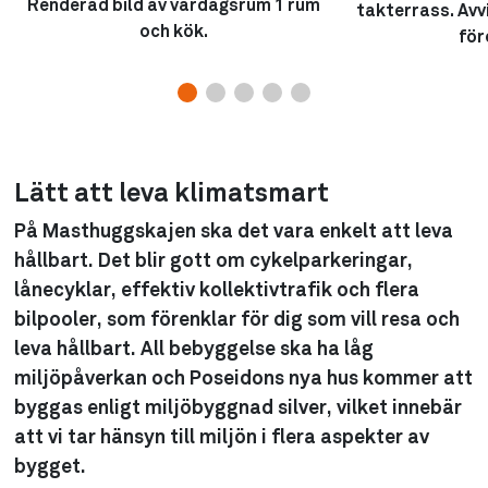
Renderad bild av vardagsrum 1 rum
takterrass. Avv
och kök.
fö
Lätt att leva klimatsmart
På Masthuggskajen ska det vara enkelt att leva
hållbart. Det blir gott om cykelparkeringar,
lånecyklar, effektiv kollektivtrafik och flera
bilpooler, som förenklar för dig som vill resa och
leva hållbart. All bebyggelse ska ha låg
miljöpåverkan och Poseidons nya hus kommer att
byggas enligt miljöbyggnad silver, vilket innebär
att vi tar hänsyn till miljön i flera aspekter av
bygget.