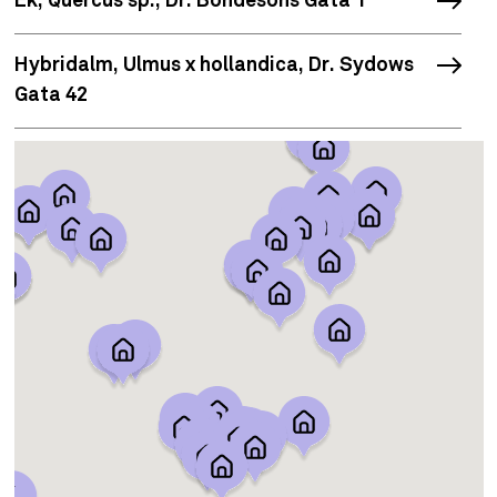
Ek, Quercus sp., Dr. Bondesons Gata 1
Hybridalm, Ulmus x hollandica, Dr. Sydows
Gata 42
Vårtbjörk, Betula pendula, Dr. Liboruis Gata
40
Vårtbjörk, Betula pendula, Syster Ainas Gata
Vårtbjörk, Betula pendula, Dr. Heymans Gata
5
Ask, Fraxinus exselcior, Wallenbergs gatan
6E