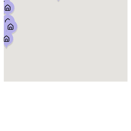
Hästkastanj, Aesculus hippocastanum,
Vegagatan 4
Fågelbär, Prunus avium, Landsvägsgatan 33
Oxel, Sorbus intermedia, Frigångsgatan 14
Skogsalm, Ulmus glabra, Brännögatan 20
Tall, Pinus sylvestris, Dirigentgatan 2
Skogslönn, Acer platanoides, Elins gård 4
Lundalm, Ulmus minor, Rundradiogatan 1
Skogslind, Tilia cordata, Gånglåten 25