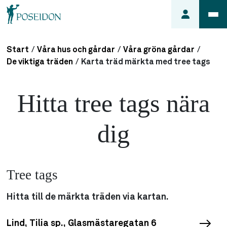
Start
/
Våra hus och gårdar
/
Våra gröna gårdar
/
Anmäl ett
De viktiga träden
/
Karta träd märkta med tree tags
fel i
lägenheten
Hitta tree tags nära
Frågor
om
dig
min
hyra
Så här
söker du
Tree tags
lägenhet
Hitta till de märkta träden via kartan.
Lind, Tilia sp., Glasmästaregatan 6