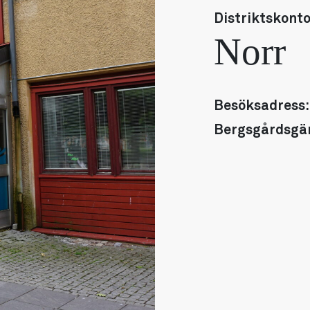
Distriktskont
Norr
Besöksadress:
Bergsgårdsgä