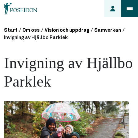
Start
/
Om oss
/
Vision och uppdrag
/
Samverkan
/
Anmäl ett
Invigning av Hjällbo Parklek
fel i
lägenheten
Invigning av Hjällbo
Frågor
om
Parklek
min
hyra
Så här
söker du
lägenhet