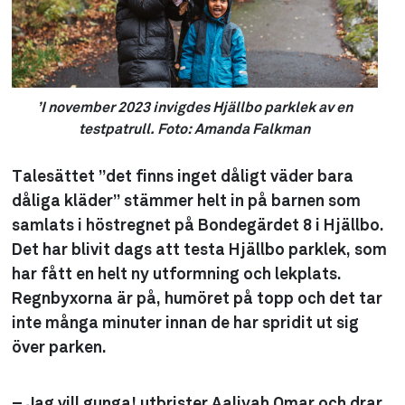
’I november 2023 invigdes Hjällbo parklek av en
testpatrull. Foto: Amanda Falkman
Talesättet ”det finns inget dåligt väder bara
dåliga kläder” stämmer helt in på barnen som
samlats i höstregnet på B
ondegärdet 8 i Hjällbo.
Det har blivit dags att testa Hjällbo parklek, som
har fått en helt ny utformning och lekplats.
Regnbyxorna är på, humöret på topp och det tar
inte många minuter innan de har spridit ut sig
över parken.
– Jag vill gunga! utbrister Aaliyah Omar och drar