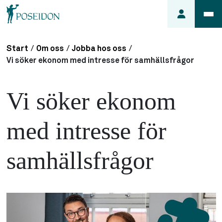
Start
/
Om oss
/
Jobba hos oss
/
Anmäl ett
Vi söker ekonom med intresse för samhällsfrågor
fel i
lägenheten
Vi söker ekonom
Frågor
om
med intresse för
min
hyra
samhällsfrågor
Så här
söker du
lägenhet