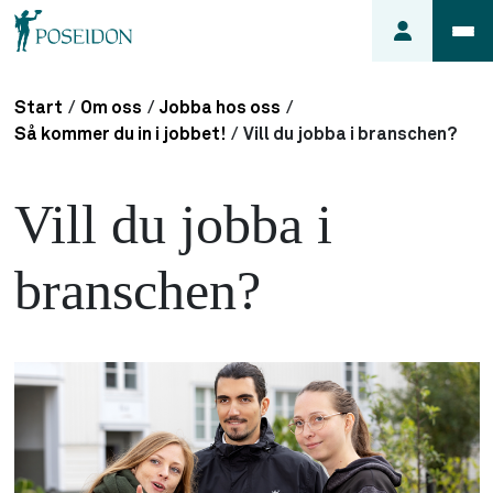
Start
/
Om oss
/
Jobba hos oss
/
Anmäl ett
Så kommer du in i jobbet!
/
Vill du jobba i branschen?
fel i
lägenheten
Vill du jobba i
Frågor
om
branschen?
min
hyra
Så här
söker du
lägenhet