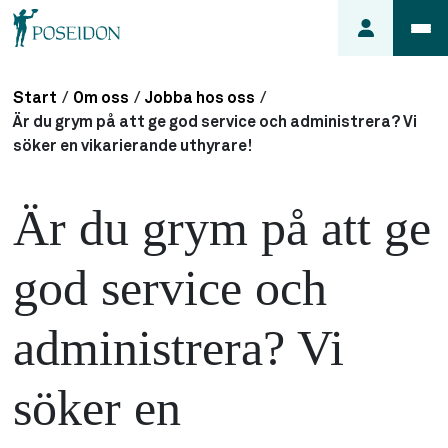
Start
/
Om oss
/
Jobba hos oss
/
Anmäl ett
Är du grym på att ge god service och administrera? Vi
fel i
söker en vikarierande uthyrare!
lägenheten
Frågor
Är du grym på att ge
om
min
god service och
hyra
Så här
administrera? Vi
söker du
lägenhet
söker en