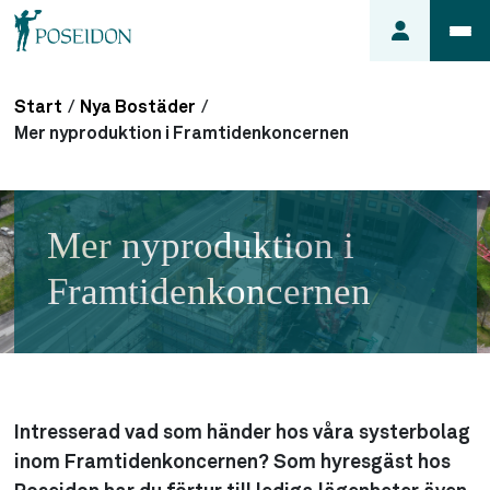
Start
/
Nya Bostäder
/
Anmäl ett
Mer nyproduktion i Framtidenkoncernen
fel i
lägenheten
Frågor
Mer nyproduktion i
om
min
Framtidenkoncernen
hyra
Så här
söker du
lägenhet
Intresserad vad som händer hos våra systerbolag
inom Framtidenkoncernen? Som hyresgäst hos