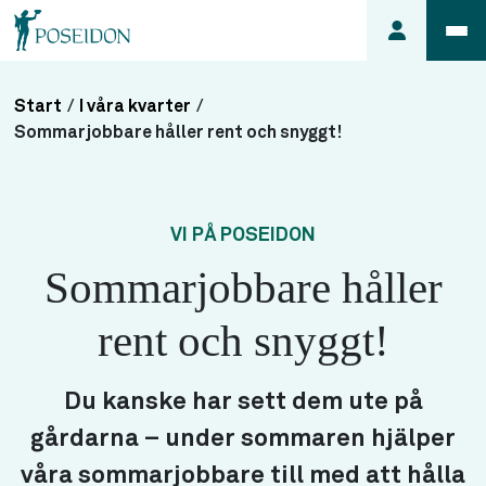
Start
/
I våra kvarter
/
Anmäl ett
Sommarjobbare håller rent och snyggt!
fel i
lägenheten
Frågor
VI PÅ POSEIDON
om
Sommarjobbare håller
min
hyra
rent och snyggt!
Så här
söker du
lägenhet
Du kanske har sett dem ute på
gårdarna – under sommaren hjälper
våra sommarjobbare till med att hålla