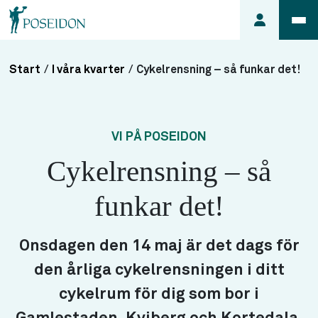
Start
/
I våra kvarter
/
Cykelrensning – så funkar det!
Anmäl ett
fel i
lägenheten
VI PÅ POSEIDON
Frågor
Cykelrensning – så
om
min
funkar det!
hyra
Så här
söker du
Onsdagen den 14 maj är det dags för
lägenhet
den årliga cykelrensningen i ditt
cykelrum för dig som bor i