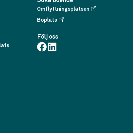
Söka boende
Omflyttningsplatsen
Boplats
Följ oss
lats