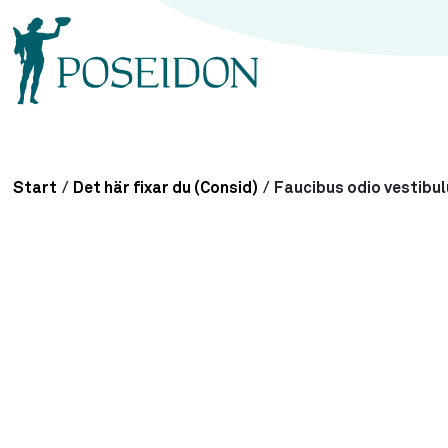
Start
/
Det här fixar du (Consid)
/
Faucibus odio vestibu
Städa golvbrunnen