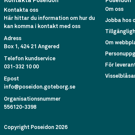
Kontakta Poseidon
Poseidon
Om oss
Kontakta oss
Här hittar du information om hur du
Jobba hos 
kan komma i kontakt med oss
Tillgänglig
Adress
Om webbpl
Box 1, 424 21 Angered
Personuppg
Telefon kundservice
För leveran
031-332 10 00
Visselblåsa
Epost
info@poseidon.goteborg.se
Organisationsnummer
556120-3398
Copyright Poseidon 2026