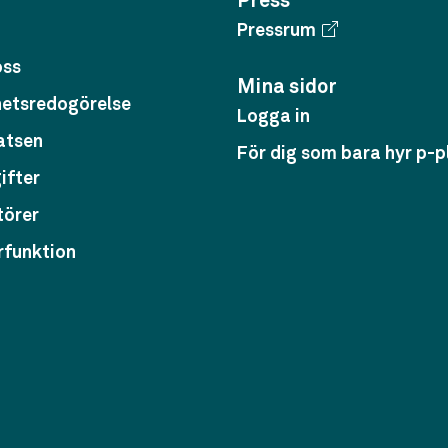
Press
Pressrum
oss
Mina sidor
hetsredogörelse
Logga in
atsen
För dig som bara hyr p-p
ifter
törer
rfunktion