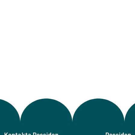
Lorem ipsum dolor sit amet consectetur. 
odio vestibulum eget varius tincidunt quis
rhoncus quis ut.