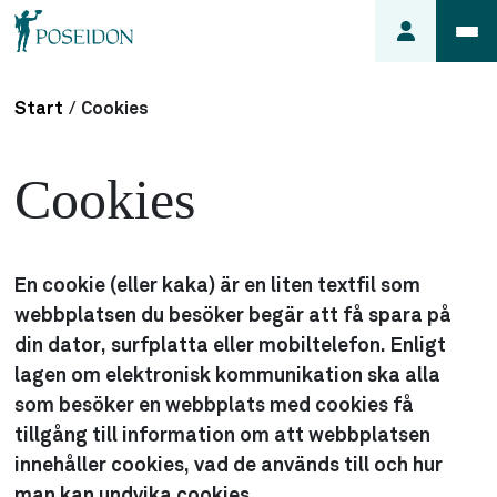
Start
/
Cookies
Anmäl ett
fel i
Cookies
lägenheten
Frågor
om
min
En cookie (eller kaka) är en liten textfil som
hyra
webbplatsen du besöker begär att få spara på
din dator, surfplatta eller mobiltelefon. Enligt
Så här
söker du
lagen om elektronisk kommunikation ska alla
lägenhet
som besöker en webbplats med cookies få
tillgång till information om att webbplatsen
innehåller cookies, vad de används till och hur
man kan undvika cookies.