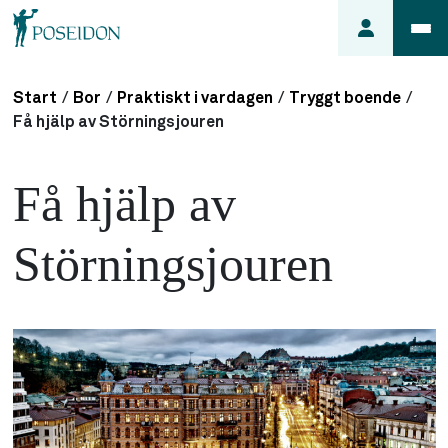
Start
/
Bor
/
Praktiskt i vardagen
/
Tryggt boende
/
Anmäl ett
Få hjälp av Störningsjouren
fel i
lägenheten
Få hjälp av
Frågor
om
Störningsjouren
min
hyra
Så här
söker du
lägenhet