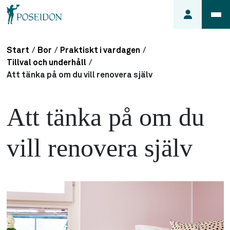
Start
/
Bor
/
Praktiskt i vardagen
/
Anmäl ett
Tillval och underhåll
/
fel i
Att tänka på om du vill renovera själv
lägenheten
Frågor
Att tänka på om du
om
min
vill renovera själv
hyra
Så här
söker du
lägenhet