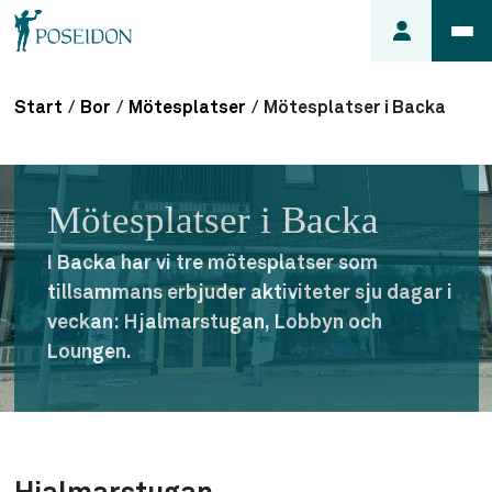
Start
/
Bor
/
Mötesplatser
/
Mötesplatser i Backa
Anmäl ett
fel i
lägenheten
Mötesplatser i Backa
Frågor
om
I Backa har vi tre mötesplatser som
min
tillsammans erbjuder aktiviteter sju dagar i
hyra
veckan: Hjalmarstugan, Lobbyn och
Så här
Loungen.
söker du
lägenhet