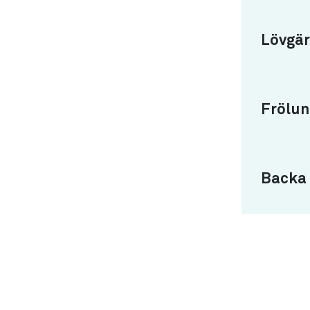
Lövgär
Frölun
Backa