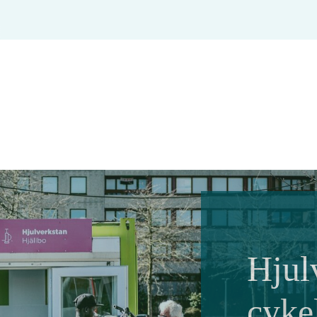
Hjul
cyke