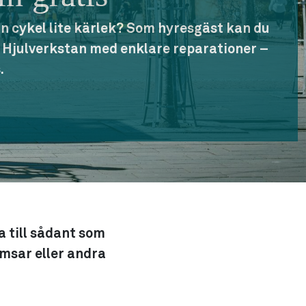
n cykel lite kärlek? Som hyresgäst kan du
v Hjulverkstan med enklare reparationer –
.
a till sådant som
omsar eller andra