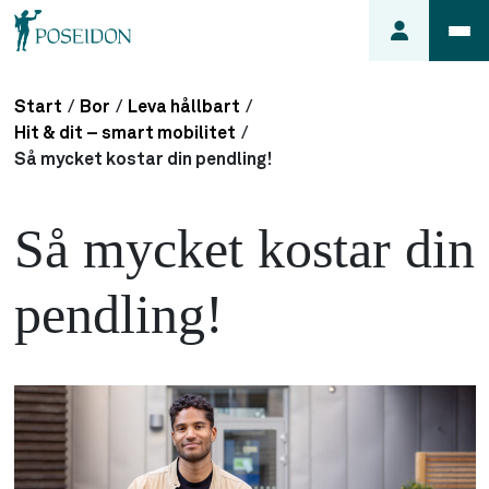
Start
/
Bor
/
Leva hållbart
/
Anmäl ett
Hit & dit – smart mobilitet
/
fel i
Så mycket kostar din pendling!
lägenheten
Frågor
Så mycket kostar din
om
min
pendling!
hyra
Så här
söker du
lägenhet