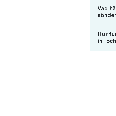
Vad hä
sönde
Hur fu
in- och