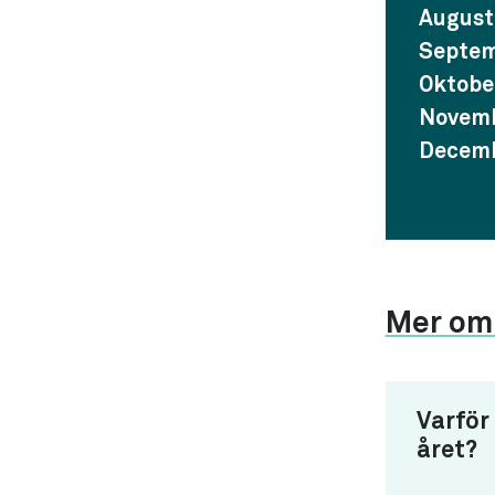
August
Septem
Oktobe
Novemb
Decemb
Mer om 
Varför
året?