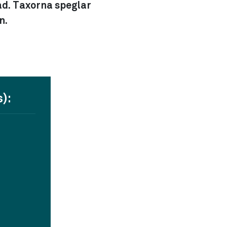
ad. Taxorna speglar
n.
):