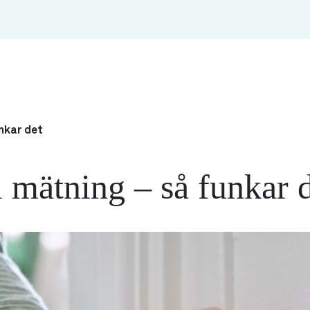
unkar det
l mätning – så funkar 