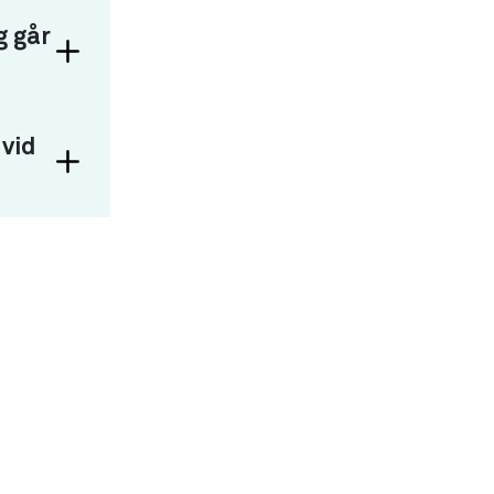
g går
 vid