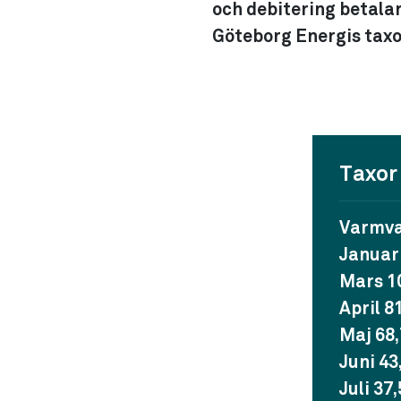
och debitering betala
Göteborg Energis taxo
Taxor 
Varmva
Januari
Mars 1
April 8
Maj 68
Juni 43
Juli 37